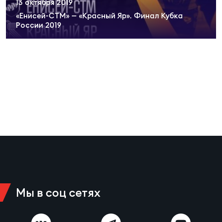
13 октября 2019
Суп
Поп
Сбо
ОТПРАВИТЬ
«Енисей-СТМ» — «Красный Яр». Финал Кубка
Регионы
России 2019
Выс
Пра
Рус
Сборные
Лиг
Нац
Антидопинг
ЖЕНС
Чем
Кон
Магазин
Сбо
ком
Кубо
Контакты
Сбо
РЕГБИ
Высш
Мы в соц сетях
Ист