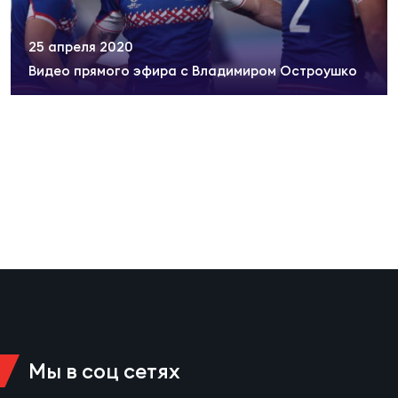
Суп
Поп
Сбо
ОТПРАВИТЬ
Регионы
25 апреля 2020
Видео прямого эфира с Владимиром Остроушко
Выс
Пра
Рус
Сборные
Лиг
Нац
Антидопинг
ЖЕНС
Чем
Кон
Магазин
Сбо
ком
Кубо
Контакты
Сбо
РЕГБИ
Высш
Мы в соц сетях
Ист