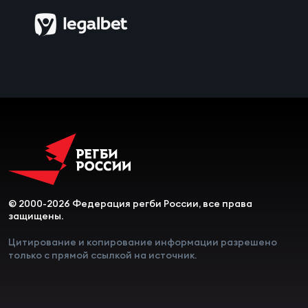
Чем
рег
Чем
рег
Куб
Муж
© 2000-2026 Федерация регби России, все права
защищены.
Куб
Цитирование и копирование информации разрешено
только с прямой ссылкой на источник.
Жен