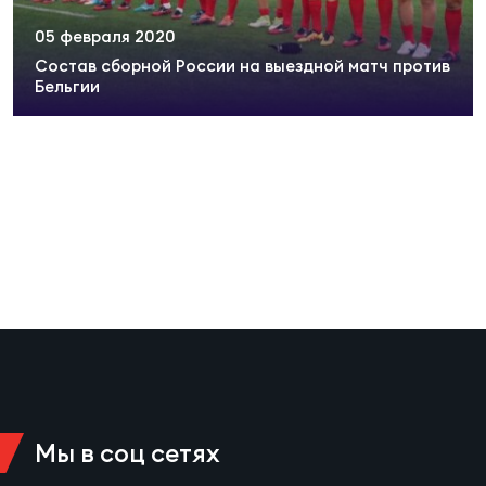
Суп
Поп
Сбо
ОТПРАВИТЬ
05 февраля 2020
Регионы
Состав сборной России на выездной матч против
Бельгии
Выс
Пра
Рус
Сборные
Лиг
Нац
Антидопинг
ЖЕНС
Чем
Кон
Магазин
Сбо
ком
Кубо
Контакты
Сбо
РЕГБИ
Высш
Мы в соц сетях
Ист