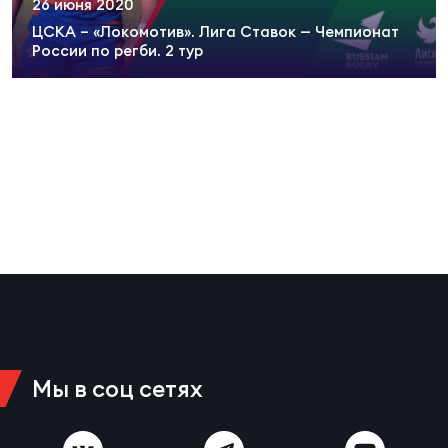
26 июня 2020
Суп
Поп
Сбо
ОТПРАВИТЬ
ЦСКА – «Локомотив». Лига Ставок — Чемпионат
Регионы
России по регби. 2 тур
Выс
Пра
Рус
Сборные
Лиг
Нац
Антидопинг
ЖЕНС
Чем
Кон
Магазин
Сбо
ком
Кубо
Контакты
Сбо
РЕГБИ
Высш
Мы в соц сетях
Ист