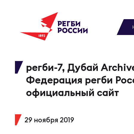
До
Новости
Вы
МУЖС
ВИДЕ
УПРА
МУЖС
Матчи
регби-7, Дубай Archive
Чем
Цел
Сбо
Федерация регби Рос
Турниры
ФОТО
официальный сайт
Куб
Стр
Сбо
Медиа
ЖУРНА
29 ноября 2019
Спа
Выс
Сбо
Федерация