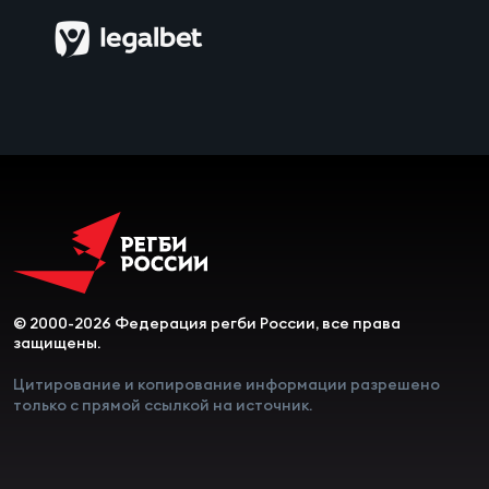
Чем
рег
Чем
рег
Куб
Муж
© 2000-2026 Федерация регби России, все права
защищены.
Куб
Цитирование и копирование информации разрешено
только с прямой ссылкой на источник.
Жен