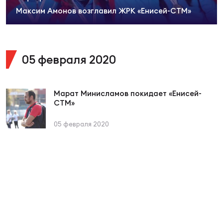
Суп
Поп
Сбо
Максим Амонов возглавил ЖРК «Енисей-СТМ»
ОТПРАВИТЬ
Регионы
Выс
Пра
Рус
Сборные
05 февраля 2020
Лиг
Нац
Антидопинг
ЖЕНС
Марат Минисламов покидает «Енисей-
СТМ»
Чем
Кон
Магазин
05 февраля 2020
Сбо
ком
Кубо
Контакты
Сбо
РЕГБИ
Высш
Ист