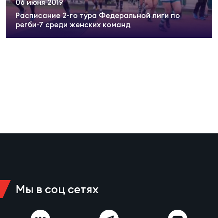
06 июня 2019
Суп
Поп
Сбо
ОТПРАВИТЬ
Расписание 2-го тура Федеральной лиги по
Регионы
регби-7 среди женских команд
Выс
Пра
Рус
Сборные
Лиг
Нац
Антидопинг
ЖЕНС
Чем
Кон
Магазин
Сбо
ком
Кубо
Контакты
Сбо
РЕГБИ
Высш
Мы в соц сетях
Ист