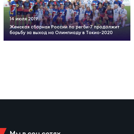
Суп
Поп
Сбо
ОТПРАВИТЬ
Регионы
14 июля 2019
Женская сборная России по регби-7 продолжит
Выс
Пра
Рус
Сборные
борьбу за выход на Олимпиаду в Токио-2020
Лиг
Нац
Антидопинг
ЖЕНС
Чем
Кон
Магазин
Сбо
ком
Кубо
Контакты
Сбо
РЕГБИ
Высш
Ист
Мы в соц сетях