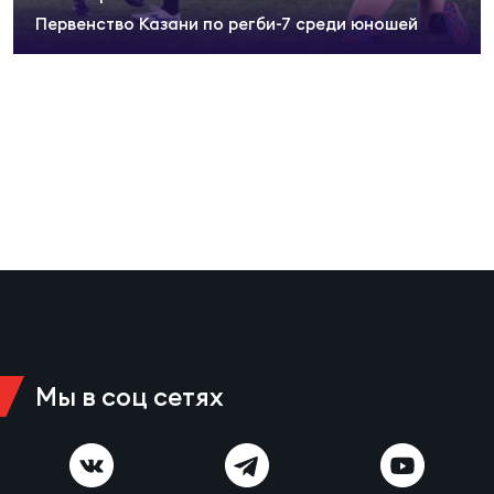
Суп
Поп
Сбо
Первенство Казани по регби-7 среди юношей
ОТПРАВИТЬ
Регионы
Выс
Пра
Рус
Сборные
Лиг
Нац
Антидопинг
ЖЕНС
Чем
Кон
Магазин
Сбо
ком
Кубо
Контакты
Сбо
РЕГБИ
Мы в соц сетях
Высш
Ист