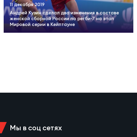
11 декабря 2019
Суп
Поп
Сбо
ОТПРАВИТЬ
Регионы
Андрей Кузин сделал два изменения в составе
женской сборной России по регби-7 на этап
Мировой серии в Кейптауне
Выс
Пра
Рус
Сборные
Лиг
Нац
Антидопинг
ЖЕНС
Чем
Кон
Магазин
Сбо
ком
Кубо
Контакты
Сбо
РЕГБИ
Высш
Мы в соц сетях
Ист