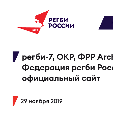
До
Новости
Вы
МУЖС
ВИДЕ
УПРА
МУЖС
Матчи
регби-7, ОКР, ФРР Arch
Чем
Цел
Сбо
Федерация регби Рос
Турниры
ФОТО
официальный сайт
Куб
Стр
Сбо
Медиа
ЖУРНА
29 ноября 2019
Спа
Выс
Сбо
Федерация