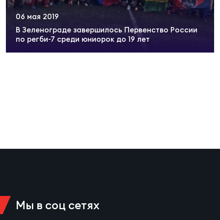
Суп
Поп
Сбо
ОТПРАВИТЬ
06 мая 2019
Регионы
В Зеленограде завершилось Первенство России
по регби-7 среди юниорок до 19 лет
Выс
Пра
Рус
Сборные
Лиг
Нац
Антидопинг
ЖЕНС
Чем
Кон
Магазин
Сбо
ком
Кубо
Контакты
Сбо
РЕГБИ
Высш
Мы в соц сетях
Ист