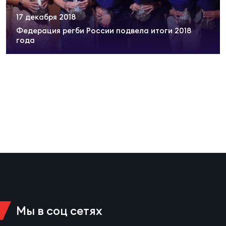
Суп
Поп
Сбо
ОТПРАВИТЬ
17 декабря 2018
Регионы
Федерация регби России подвела итоги 2018
года
Выс
Пра
Рус
Сборные
Лиг
Нац
Антидопинг
ЖЕНС
Чем
Кон
Магазин
Сбо
ком
Кубо
Контакты
Сбо
РЕГБИ
Высш
Мы в соц сетях
Ист