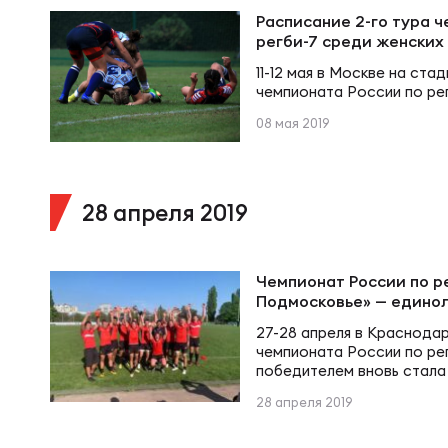
Суп
Поп
Сбо
Расписание 2-го тура 
Регионы
регби-7 среди женских
11-12 мая в Москве на ста
Выс
Пра
Рус
чемпионата России по рег
Сборные
08 мая 2019
Лиг
Нац
Антидопинг
ЖЕНС
28 апреля 2019
Чем
Кон
Магазин
Сбо
Чемпионат России по рег
Подмосковье» — едино
Кубо
Контакты
РЕГБИ
Сбо
27-28 апреля в Краснодар
чемпионата России по рег
победителем вновь стала
Высш
Подмосковье», в финале 
Ист
28 апреля 2019
17:15. На последних секу
принёс Денис Сёмин. В ма
«Локомотив» обыграл «Ен