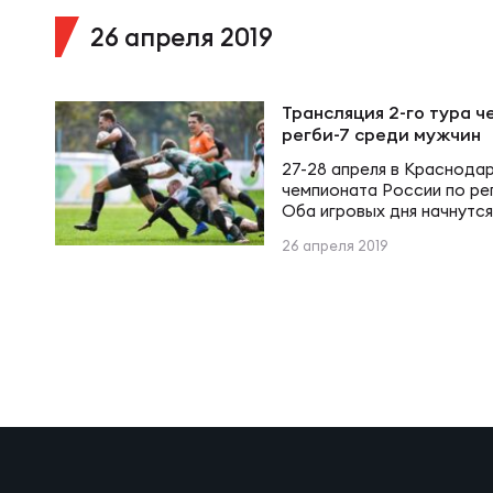
Фин
Цен
26 апреля 2019
Фин
Дет
Трансляция 2-го тура ч
регби-7 среди мужчин
27-28 апреля в Краснодар
ЖЕНС
Сту
чемпионата России по ре
Оба игровых дня начнутся
времени.
26 апреля 2019
Чем
Рег
Чем
Все
Суд
Кубо