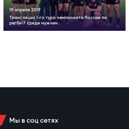
Суп
Поп
Сбо
ОТПРАВИТЬ
19 апреля 2019
Регионы
Трансляция 1-го тура чемпионата России по
регби-7 среди мужчин
Выс
Пра
Рус
Сборные
Лиг
Нац
Антидопинг
ЖЕНС
Чем
Кон
Магазин
Сбо
ком
Кубо
Контакты
Сбо
РЕГБИ
Высш
Мы в соц сетях
Ист