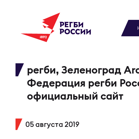
До
Новости
Вы
МУЖС
ВИДЕ
УПРА
МУЖС
Матчи
регби, Зеленоград Arc
Чем
Цел
Сбо
Федерация регби Рос
Турниры
ФОТО
официальный сайт
Куб
Стр
Сбо
Медиа
ЖУРНА
05 августа 2019
Спа
Выс
Сбо
Федерация