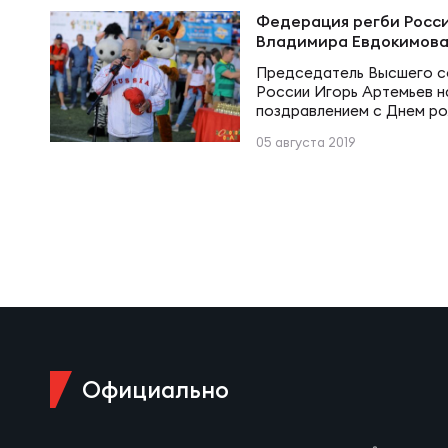
Суп
Поп
Сбо
Федерация регби Росс
Регионы
Владимира Евдокимова
Председатель Высшего с
Выс
Пра
Рус
России Игорь Артемьев н
Сборные
поздравлением с Днем ро
зеленоградского регби, о
05 августа 2019
усилиями регби живёт и р
Лиг
Нац
– Владимиру Ивановичу Е
Антидопинг
ЖЕНС
Чем
Кон
Магазин
Сбо
Кубо
Контакты
РЕГБИ
Сбо
Высш
Официально
Ист