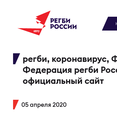
До
Новости
Вы
МУЖС
ВИДЕ
УПРА
МУЖС
Матчи
регби, коронавирус, Ф
Чем
Цел
Сбо
Федерация регби Рос
Турниры
ФОТО
официальный сайт
Куб
Стр
Сбо
Медиа
ЖУРНА
05 апреля 2020
Спа
Выс
Сбо
Федерация