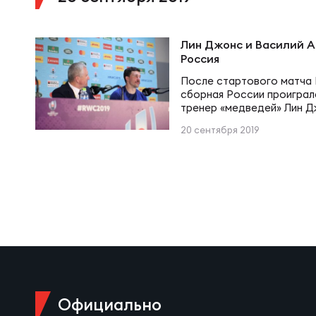
Суп
Поп
Сбо
Регионы
Лин Джонс и Василий А
Россия
Выс
Пра
Рус
Сборные
После стартового матча 
сборная России проиграла
тренер «медведей» Лин Д
Лиг
Нац
Артемьев поделились сво
Антидопинг
20 сентября 2019
ЖЕНС
прошедшей встречи.
Чем
Кон
Магазин
Сбо
Кубо
Контакты
РЕГБИ
Сбо
Высш
Ист
Официально