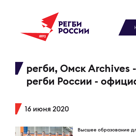
До
Новости
Вы
МУЖС
ВИДЕ
УПРА
МУЖС
Матчи
регби, Омск Archives
Чем
Цел
Сбо
регби России - офици
Турниры
ФОТО
Куб
Стр
Сбо
Медиа
16 июня 2020
ЖУРНА
Спа
Выс
Сбо
Федерация
Высшее образование дл