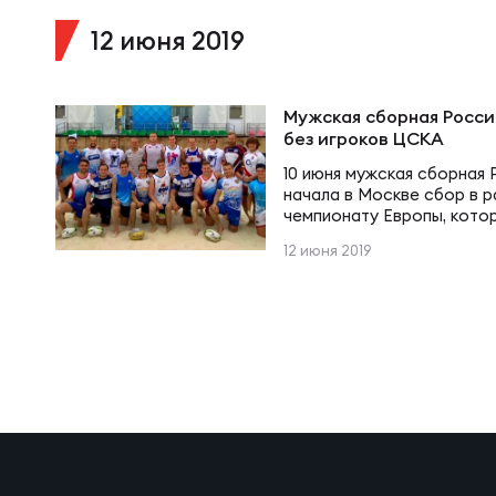
Суп
Поп
Сбо
12 июня 2019
Регионы
Выс
Пра
Рус
Мужская сборная Росси
Сборные
без игроков ЦСКА
10 июня мужская сборная 
Лиг
Нац
начала в Москве сбор в р
Антидопинг
ЖЕНС
чемпионату Европы, кото
России 27-28 июля. В рас
12 июня 2019
Павла Калашкина находятс
Чем
Кон
Магазин
Сбо
Кубо
Контакты
РЕГБИ
Сбо
Высш
Ист