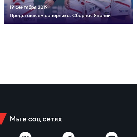
Суп
Поп
Сбо
19 сентября 2019
ОТПРАВИТЬ
Регионы
Представляем соперника. Сборная Японии
Выс
Пра
Рус
Сборные
Лиг
Нац
Антидопинг
ЖЕНС
Чем
Кон
Магазин
Сбо
ком
Кубо
Контакты
Сбо
РЕГБИ
Высш
Мы в соц сетях
Ист