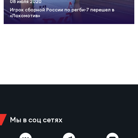
08 июля 2020
Суп
Поп
Сбо
ОТПРАВИТЬ
Игрок сборной России по регби-7 перешел в
Регионы
«Локомотив»
Выс
Пра
Рус
Сборные
Лиг
Нац
Антидопинг
ЖЕНС
Чем
Кон
Магазин
Сбо
ком
Кубо
Контакты
Сбо
РЕГБИ
Высш
Мы в соц сетях
Ист