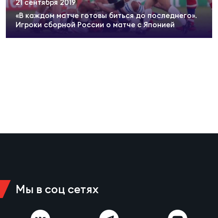
21 сентября 2019
Суп
Поп
Сбо
ОТПРАВИТЬ
«В каждом матче готовы биться до последнего».
Регионы
Игроки сборной России о матче с Японией
Выс
Пра
Рус
Сборные
Лиг
Нац
Антидопинг
ЖЕНС
Чем
Кон
Магазин
Сбо
ком
Кубо
Контакты
Сбо
РЕГБИ
Высш
Мы в соц сетях
Ист