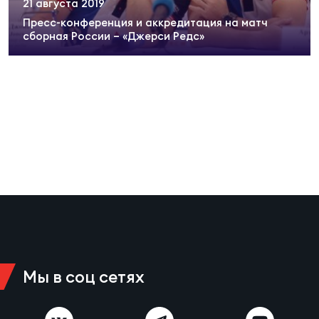
21 августа 2019
Суп
Поп
Сбо
ОТПРАВИТЬ
Пресс-конференция и аккредитация на матч
Регионы
сборная России – «Джерси Редс»
Выс
Пра
Рус
Сборные
Лиг
Нац
Антидопинг
ЖЕНС
Чем
Кон
Магазин
Сбо
ком
Кубо
Контакты
Сбо
РЕГБИ
Высш
Мы в соц сетях
Ист