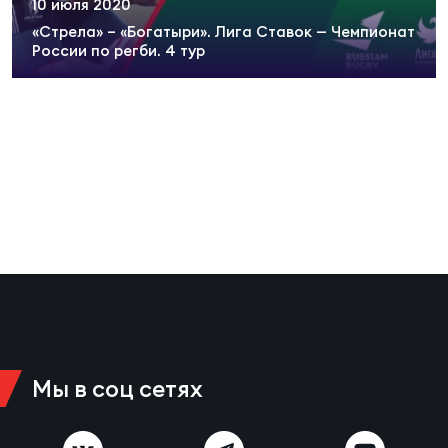
10 июля 2020
Суп
Поп
Сбо
ОТПРАВИТЬ
«Стрела» – «Богатыри». Лига Ставок — Чемпионат
Регионы
России по регби. 4 тур
Выс
Пра
Рус
Сборные
Лиг
Нац
Антидопинг
ЖЕНС
Чем
Кон
Магазин
Сбо
ком
Кубо
Контакты
Сбо
РЕГБИ
Высш
Мы в соц сетях
Ист