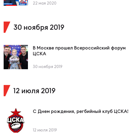
Фин
22 мая 2020
Цен
Фин
30 ноября 2019
Дет
В Москве прошел Всероссийский форум
ЖЕНС
ЦСКА
Сту
30 ноября 2019
Чем
Рег
стр
12 июля 2019
Чем
Все
С Днем рождения, регбийный клуб ЦСКА!
Кубо
Суд
12 июля 2019