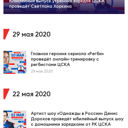
Юбилейный выпуск утренних зарядок ЦСКА
Суп
Поп
Сбо
проведёт Светлана Хоркина
ОТПРАВИТЬ
Регионы
Выс
Пра
Рус
Сборные
29 мая 2020
Лиг
Нац
Антидопинг
ЖЕНС
Главная героиня сериала «Регби»
проведёт онлайн-тренировку с
регбистами ЦСКА
Чем
Кон
Магазин
29 мая 2020
Сбо
ком
Кубо
Контакты
22 мая 2020
Сбо
РЕГБИ
Высш
Артист шоу «Однажды в России» Денис
Дорохов проведёт юбилейный выпуск шоу
Ист
с домашними зарядками от РК ЦСКА