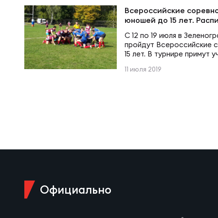
Суп
Поп
Сбо
Всероссийские соревно
Регионы
юношей до 15 лет. Расп
С 12 по 19 июля в Зеленог
Выс
Пра
Рус
пройдут Всероссийские 
Сборные
15 лет. В турнире примут 
предварительном этапе бу
11 июля 2019
Лиг
Нац
Антидопинг
ЖЕНС
Чем
Кон
Магазин
Сбо
Кубо
Контакты
РЕГБИ
Сбо
Высш
Официально
Ист