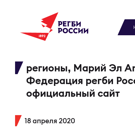
До
Новости
Вы
МУЖС
ВИДЕ
УПРА
МУЖС
Матчи
регионы, Марий Эл Ar
Чем
Цел
Сбо
Федерация регби Рос
Турниры
ФОТО
официальный сайт
Куб
Стр
Сбо
Медиа
ЖУРНА
18 апреля 2020
Спа
Выс
Сбо
Федерация