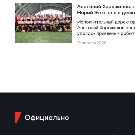
Суп
Поп
Сбо
Анатолий Хорошилов: 
Регионы
Марий Эл стало в деся
Исполнительный директо
Выс
Пра
Рус
Анатолий Хорошилов расс
Сборные
удалось привлечь к работ
удалось достигнуть в пос
18 апреля 2020
Лиг
Нац
Антидопинг
ЖЕНС
Чем
Кон
Магазин
Сбо
Кубо
Контакты
РЕГБИ
Сбо
Высш
Официально
Ист