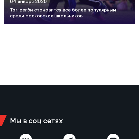
04 января 2020
Суп
Поп
Сбо
ОТПРАВИТЬ
Тэг-регби становится все более популярным
Регионы
среди московских школьников
Выс
Пра
Рус
Сборные
Лиг
Нац
Антидопинг
ЖЕНС
Чем
Кон
Магазин
Сбо
ком
Кубо
Контакты
Сбо
РЕГБИ
Высш
Мы в соц сетях
Ист