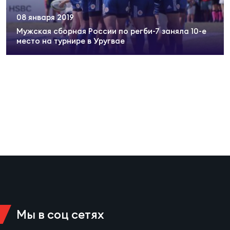
Суп
Поп
Сбо
ОТПРАВИТЬ
08 января 2019
Регионы
Мужская сборная России по регби-7 заняла 10-е
место на турнире в Уругвае
Выс
Пра
Рус
Сборные
Лиг
Нац
Антидопинг
ЖЕНС
Чем
Кон
Магазин
Сбо
ком
Кубо
Контакты
Сбо
РЕГБИ
Высш
Мы в соц сетях
Ист