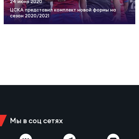
24 июня 2020
Суп
Поп
Сбо
ОТПРАВИТЬ
ЦСКА представил комплект новой формы на
Регионы
сезон 2020/2021
Выс
Пра
Рус
Сборные
Лиг
Нац
Антидопинг
ЖЕНС
Чем
Кон
Магазин
Сбо
ком
Кубо
Контакты
Сбо
РЕГБИ
Высш
Мы в соц сетях
Ист