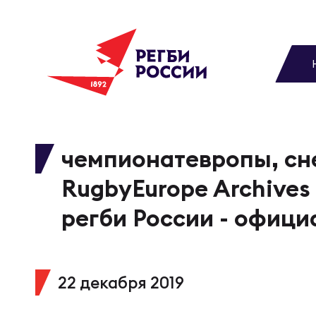
До
Новости
Вы
МУЖС
ВИДЕ
УПРА
МУЖС
Матчи
чемпионатевропы, сн
Чем
Цел
Сбо
RugbyEurope Archives
Турниры
ФОТО
регби России - офици
Куб
Стр
Сбо
Медиа
ЖУРНА
22 декабря 2019
Спа
Выс
Сбо
Федерация