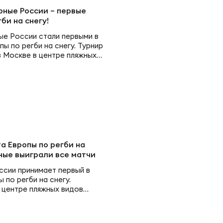
Согласен на обработку персональных данных
еркубок России
ечительский совет
рная России U17
рные России – первые
би на снегу!
ОТПРАВИТЬ
ые России стали первыми в
шая лига
вление
ские Барбарианс
ы по регби на снегу. Турнир
в Москве в центре пляжных
а молодежных команд
иональный совет тренеров
КИЕ
пионат России по регби-7
трольно-дисциплинарный комитет
рная по регби-7
а Европы по регби на
к России по регби-7
ные выиграли все матчи
 В РОССИИ
рная по регби
ссии принимает первый в
 по регби на снегу.
ая лига по регби-7
 центре пляжных видов
ом стадионе.
ория регби в России