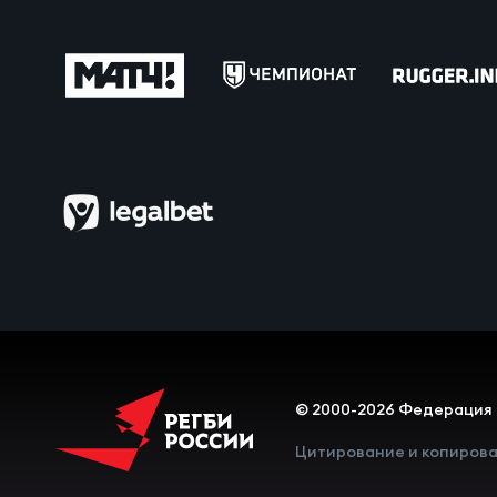
Юно
Еди
Пер
ОФИЦ
Пер
Зал
Пер
Айд
Перв
Док
Пер
© 2000-2026 Федерация 
Зак
Цитирование и копирова
Перв