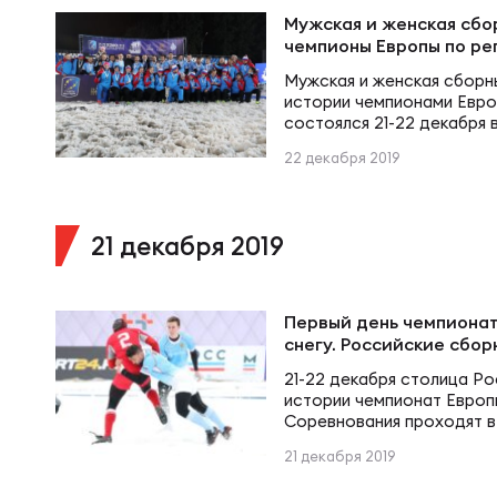
Суп
Поп
Сбо
Мужская и женская сбо
Регионы
чемпионы Европы по рег
Мужская и женская сборн
Выс
Пра
Рус
истории чемпионами Европ
Сборные
состоялся 21-22 декабря 
видов спорта «Динамо».
22 декабря 2019
Лиг
Нац
Антидопинг
ЖЕНС
21 декабря 2019
Чем
Кон
Магазин
Сбо
Первый день чемпионат
Кубо
снегу. Российские сбор
Контакты
РЕГБИ
Сбо
21-22 декабря столица Ро
истории чемпионат Европы
Высш
Соревнования проходят в
спорта «Динамо» на Водн
Ист
21 декабря 2019