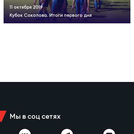
Суп
Поп
Сбо
11 октября 2019
ОТПРАВИТЬ
Регионы
Кубок Соколова. Итоги первого дня
Выс
Пра
Рус
Сборные
Лиг
Нац
Антидопинг
ЖЕНС
Чем
Кон
Магазин
Сбо
ком
Кубо
Контакты
Сбо
РЕГБИ
Высш
Мы в соц сетях
Ист