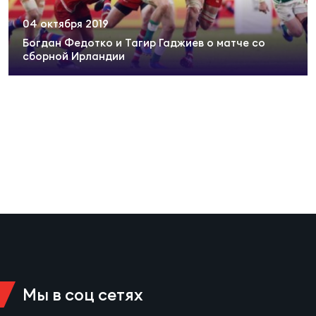
Суп
Поп
Сбо
ОТПРАВИТЬ
04 октября 2019
Регионы
Богдан Федотко и Тагир Гаджиев о матче со
сборной Ирландии
Выс
Пра
Рус
Сборные
Лиг
Нац
Антидопинг
ЖЕНС
Чем
Кон
Магазин
Сбо
ком
Кубо
Контакты
Сбо
РЕГБИ
Высш
Мы в соц сетях
Ист