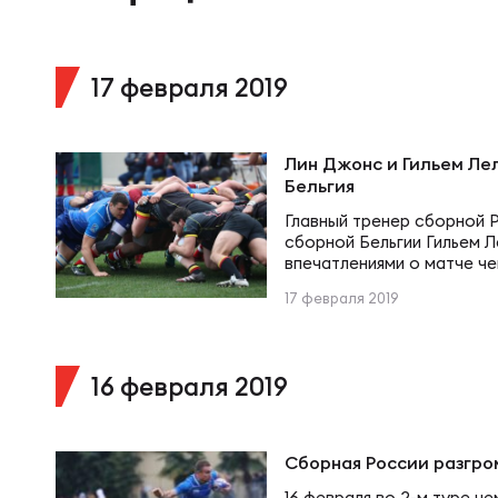
Суп
Поп
Сбо
Регионы
17 февраля 2019
Выс
Пра
Рус
Сборные
Лин Джонс и Гильем Лел
Лиг
Нац
Бельгия
Антидопинг
ЖЕНС
Главный тренер сборной 
сборной Бельгии Гильем 
Чем
Кон
впечатлениями о матче ч
Магазин
«медведи» победили со с
Сбо
17 февраля 2019
при поддержке «Столото»
Федерации регби РФ.
Кубо
Контакты
РЕГБИ
Сбо
16 февраля 2019
Высш
Ист
Сборная России разгро
16 февраля во 2-м туре ч