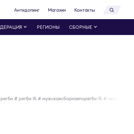
Антидопинг
Магазин
Контакты
ДЕРАЦИЯ
РЕГИОНЫ
СБОРНЫЕ
регби # регби-15 # мужскаясборнаяпорегби-15 # чемпионат