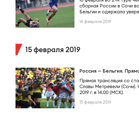
Фин
сборная России в Сочи в
Цен
Бельгии и одержала увер
счетом 64:7. Встреча пр
Фин
16 февраля 2019
«Столото» — официально
Дет
регби РФ.
15 февраля 2019
ЖЕНС
Сту
Россия — Бельгия. Прям
Чем
Рег
Прямая трансляция со ст
Славы Метревели (Сочи). 
2019 г. в 14.00 (МСК).
Чем
Все
15 февраля 2019
Суд
Кубо