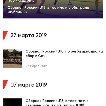
05 апреля 2019
Суп
Поп
Сбо
ОТПРАВИТЬ
Сборная России (U18) в тест-матче обыграла
Регионы
«Кубань-2»
Выс
Пра
Рус
Сборные
27 марта 2019
Лиг
Нац
Антидопинг
ЖЕНС
Сборная России (U18) по регби прибыла на
Чем
Кон
сбор в Сочи
Магазин
Сбо
ком
27 марта 2019
Кубо
Контакты
Сбо
07 марта 2019
РЕГБИ
Высш
Ист
Сборная России (U18) в тест-матче
уверенно обыграла Тиросс (U18)