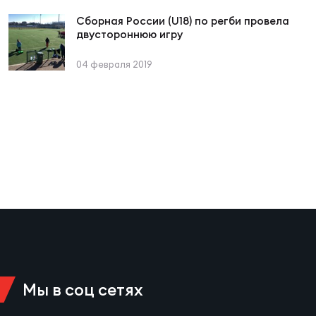
Сборная России (U18) по регби провела
двустороннюю игру
Юно
Еди
про
04 февраля 2019
Пер
ОФИЦ
Пер
Зал
Пер
Айд
Перв
Док
Мы в соц сетях
Пер