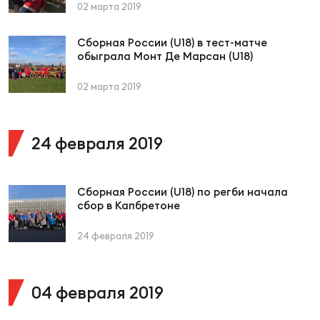
Фед
02 марта 2019
регб
Экс
Сборная России (U18) в тест-матче
обыграла Монт Де Марсан (U18)
Пер
02 марта 2019
Фон
Перв
24 февраля 2019
ПРОГ
Перв
Сборная России (U18) по регби начала
сбор в Капбретоне
Ака
Все
24 февраля 2019
по р
Нов
04 февраля 2019
ЮНОШ
Зай