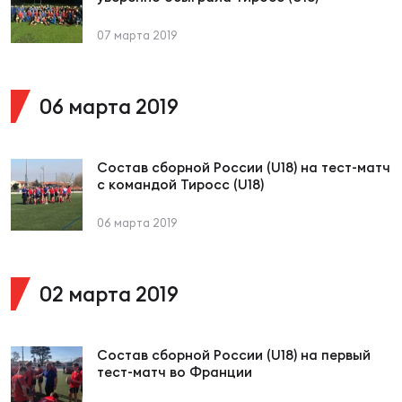
Фин
07 марта 2019
Цен
Фин
06 марта 2019
Дет
ЖЕНС
Состав сборной России (U18) на тест-матч
Сту
с командой Тиросс (U18)
Чем
06 марта 2019
Рег
стр
Чем
02 марта 2019
Все
Кубо
Состав сборной России (U18) на первый
тест-матч во Франции
Суд