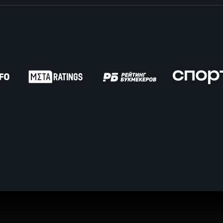
пионат России по пляжному регби. Женщин
ок России по пляжному регби. Мужчины
ок России по пляжному регби. Женщины
пионат России по регби на снегу. Мужчины
пионат России по регби на снегу. Женщины
ок России по регби на снегу. Мужчины