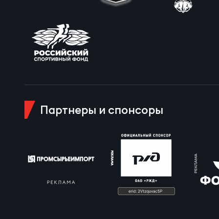
Пра
Пер
Ант
Все
Все
Партнеры и спонсоры
ДРУГ
Про
Чем