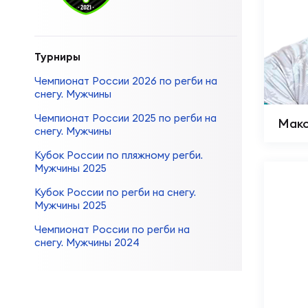
Суп
Поп
Сбо
Регионы
Турниры
Выс
Пра
Рус
Сборные
Чемпионат России 2026 по регби на
снегу. Мужчины
Лиг
Нац
Чемпионат России 2025 по регби на
Макс
Антидопинг
ЖЕНС
снегу. Мужчины
Кубок России по пляжному регби.
Чем
Кон
Мужчины 2025
Магазин
Сбо
Кубок России по регби на снегу.
Мужчины 2025
Кубо
Контакты
РЕГБИ
Сбо
Чемпионат России по регби на
снегу. Мужчины 2024
Высш
Ист