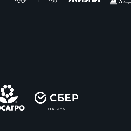
вила регби
венство России U17
икоррупционная политика
российские соревнования U16
российские соревнования U15
ОЕ
ект сводного календаря ФРР 2026
пионат России по пляжному регби. Мужчин