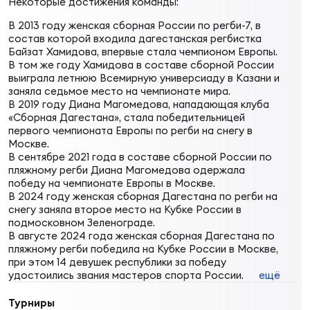
Некоторые достижения команды:
Суп
Поп
Сбо
ОТПРАВИТЬ
Регионы
В 2013 году женская сборная России по регби-7, в
состав которой входила дагестанская регбистка
Байзат Хамидова, впервые стала чемпионом Европы.
Выс
Пра
Рус
В том же году Хамидова в составе сборной России
Сборные
выиграла летнюю Всемирную универсиаду в Казани и
заняла седьмое место на чемпионате мира.
В 2019 году Диана Магомедова, нападающая клуба
Лиг
Нац
«Сборная Дагестана», стала победительницей
Антидопинг
ЖЕНС
первого чемпионата Европы по регби на снегу в
Москве.
В сентябре 2021 года в составе сборной России по
Чем
Кон
пляжному регби Диана Магомедова одержала
Магазин
Сбо
ком
победу на чемпионате Европы в Москве.
В 2024 году женская сборная Дагестана по регби на
снегу заняла второе место на Кубке России в
Кубо
Контакты
подмосковном Зеленограде.
Сбо
В августе 2024 года женская сборная Дагестана по
РЕГБИ
пляжному регби победила на Кубке России в Москве,
Высш
при этом 14 девушек республики за победу
удостоились звания мастеров спорта России.
ещё
Ист
Турниры