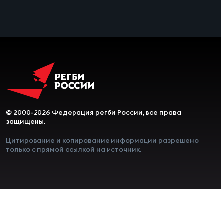
Чем
сне
Чем
сне
Кубо
Муж
© 2000-2026 Федерация регби России, все права
защищены.
Цитирование и копирование информации разрешено
Кубо
только с прямой ссылкой на источник.
Жен