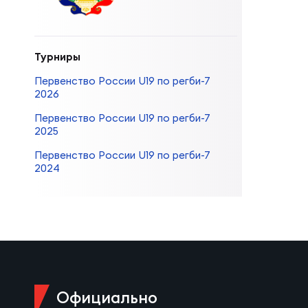
Суп
Поп
Сбо
Регионы
Турниры
Выс
Пра
Рус
Сборные
Первенство России U19 по регби-7
2026
Лиг
Нац
Первенство России U19 по регби-7
Антидопинг
ЖЕНС
2025
Первенство России U19 по регби-7
Чем
Кон
2024
Магазин
Сбо
Кубо
Контакты
РЕГБИ
Сбо
Высш
Ист
Официально