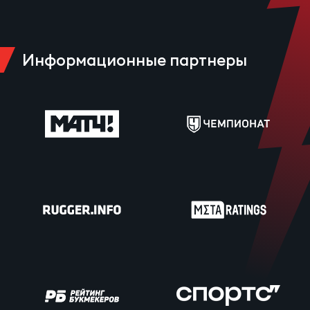
Юно
Еди
про
Информационные партнеры
Пер
ОФИЦ
Пер
Зал
Пер
Айд
Перв
Док
Пер