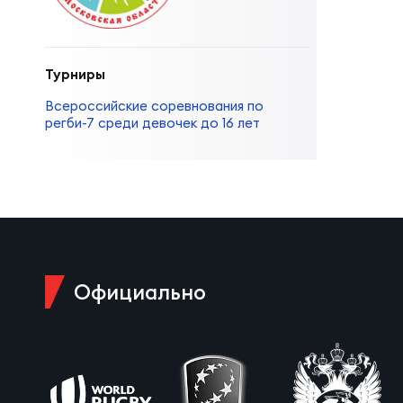
Суп
Поп
Сбо
Регионы
Турниры
Выс
Пра
Рус
Сборные
Всероссийские соревнования по
регби-7 среди девочек до 16 лет
Лиг
Нац
Антидопинг
ЖЕНС
Чем
Кон
Магазин
Сбо
Кубо
Официально
Контакты
РЕГБИ
Сбо
Высш
Ист