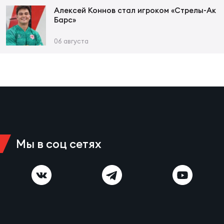
Фед
Алексей Коннов стал игроком «Стрелы-Ак
регб
Барс»
Экс
06 августа
Пер
Фон
Перв
ПРОГ
Перв
Мы в соц сетях
Ака
Все
по р
Нов
ЮНОШ
Зай