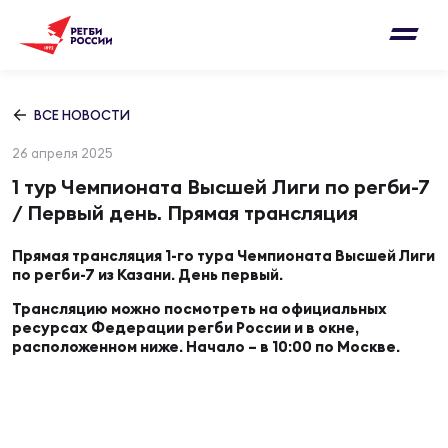
Письмо на region@rugby.ru
Подписка на новости от Федерации регби
Добавление матчей в календарь
России
Выберите категорию совернований
ВСЕ НОВОСТИ
Новости
26 апреля 2025
Мужские
МУЖС
ВИДЕ
УПРА
МУЖС
1 тур Чемпионата Высшей Лиги по регби-7
Матчи
/ Первый день. Прямая трансляция
Женские
Согласен на обработку персональных
Чем
Цел
Сбо
Прямая трансляция 1-го тура Чемпионата Высшей Лиги
данных
Турниры
по регби-7 из Казани. День первый.
ФОТО
Трансляцию можно посмотреть на официальных
Куб
Стр
Сбо
ресурсах Федерации регби России и в окне,
ОТПРАВИТЬ
Медиа
расположенном ниже. Начало – в 10:00 по Москве.
ЖУРНА
Спа
Выс
Сбо
Согласен на обработку персональных
Федерация
данных