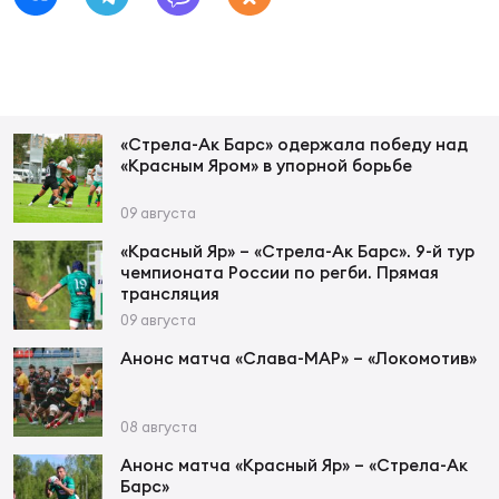
Фин
Цен
Фин
Дет
«Стрела-Ак Барс» одержала победу над
«Красным Яром» в упорной борьбе
ЖЕНС
Сту
09 августа
«Красный Яр» – «Стрела-Ак Барс». 9-й тур
Чем
чемпионата России по регби. Прямая
Рег
трансляция
стр
09 августа
Чем
Анонс матча «Слава-МАР» – «Локомотив»
Все
Кубо
08 августа
Анонс матча «Красный Яр» – «Стрела-Ак
Суд
Барс»