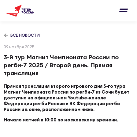
Письмо на region@rugby.ru
Подписка на новости от Федерации регби
Добавление матчей в календарь
России
Выберите категорию совернований
ВСЕ НОВОСТИ
Новости
09 ноября 2025
Мужские
МУЖС
ВИДЕ
УПРА
МУЖС
3-й тур Магнит Чемпионата России по
Матчи
регби-7 2025 / Второй день. Прямая
Женские
трансляция
Согласен на обработку персональных
Чем
Цел
Сбо
данных
Турниры
ФОТО
Прямая трансляция второго игрового дня 3-го тура
Магнит Чемпионата России по регби-7 из Сочи будет
доступна на официальном Youtube-канале
Куб
Стр
Сбо
ОТПРАВИТЬ
Федерации регби России в ВК Федерации регби
Медиа
России и в окне, расположенном ниже.
ЖУРНА
Начало матчей в 10:00 по московскому времени.
Спа
Выс
Сбо
Согласен на обработку персональных
Федерация
данных