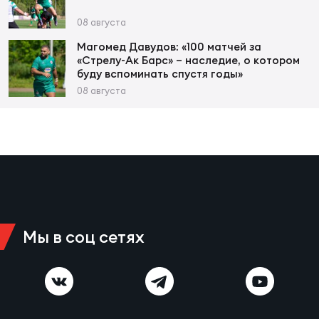
Фед
регб
08 августа
Экс
Магомед Давудов: «100 матчей за
«Стрелу-Ак Барс» – наследие, о котором
Пер
буду вспоминать спустя годы»
Фон
08 августа
Перв
ПРОГ
Перв
Ака
Все
Мы в соц сетях
по р
Нов
ЮНОШ
Зай