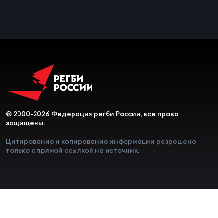
Чем
сне
Чем
сне
Кубо
Муж
© 2000-2026 Федерация регби России, все права
защищены.
Кубо
Цитирование и копирование информации разрешено
только с прямой ссылкой на источник.
Жен