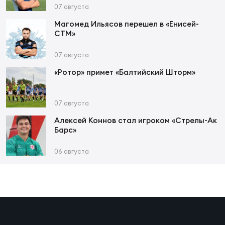
Фин
07 августа
Цен
Магомед Ильясов перешел в «Енисей-
СТМ»
Фин
07 августа
Дет
«Ротор» примет «Балтийский Шторм»
ЖЕНС
Сту
07 августа
Чем
Алексей Коннов стал игроком «Стрелы-Ак
Барс»
Рег
стр
06 августа
Чем
Все
Кубо
Суд