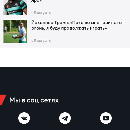
Фед
Яра»
регб
08 августа
Экс
Йоханнес Тромп: «Пока во мне горит этот
Пер
огонь, я буду продолжать играть»
Фон
08 августа
Перв
ПРОГ
Перв
Ака
Все
по р
Мы в соц сетях
Нов
ЮНОШ
Зай