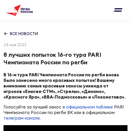
Письмо на region@rugby.ru
Подписка на новости от Федерации регби
Добавление матчей в календарь
России
Выберите категорию совернований
ВСЕ НОВОСТИ
Новости
24 мая 2023
Мужские
МУЖС
ВИДЕ
УПРА
МУЖС
8 лучших попыток 16-го тура PARI
Матчи
Чемпионата России по регби
Женские
Согласен на обработку персональных
Чем
Цел
Сбо
В 16-м туре PARI Чемпионата России по регби вновь
данных
Турниры
было занесено много красивых попыток! Вашему
ФОТО
вниманию самые красивые заносы уикенда от
игроков «Енисея-СТМ», «Стрелы», «Динамо»,
Куб
Стр
Сбо
ОТПРАВИТЬ
«Красного Яра», «ВВА-Подмосковья» и «Локомотива».
Медиа
Голосуйте за лучший занос
в официальном паблике
PARI
ЖУРНА
Чемпионата России по регби ВК или в официальном
Спа
Выс
Сбо
Согласен на обработку персональных
телеграм-канале
.
Федерация
данных