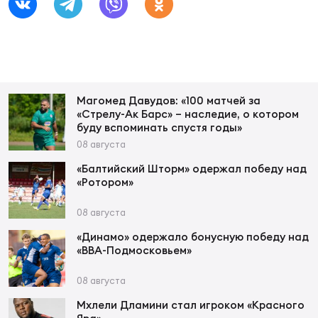
Фин
Цен
Фин
Дет
Магомед Давудов: «100 матчей за
«Стрелу-Ак Барс» – наследие, о котором
ЖЕНС
буду вспоминать спустя годы»
Сту
08 августа
Чем
«Балтийский Шторм» одержал победу над
«Ротором»
Рег
стр
08 августа
Чем
«Динамо» одержало бонусную победу над
«ВВА-Подмосковьем»
Все
Кубо
08 августа
Суд
Мхлели Дламини стал игроком «Красного