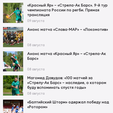
Фин
«Красный Яр» – «Стрела-Ак Барс». 9-й тур
чемпионата России по регби. Прямая
Цен
трансляция
Фин
09 августа
Анонс матча «Слава-МАР» – «Локомотив»
Дет
ЖЕНС
08 августа
Сту
Анонс матча «Красный Яр» – «Стрела-Ак
Барс»
Чем
Рег
08 августа
стр
Чем
Магомед Давудов: «100 матчей за
«Стрелу-Ак Барс» – наследие, о котором
буду вспоминать спустя годы»
Все
08 августа
Кубо
«Балтийский Шторм» одержал победу над
«Ротором»
Суд