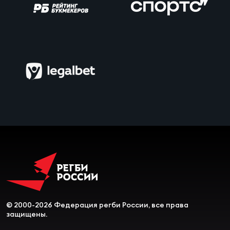
Чем
сне
Чем
сне
Кубо
Муж
Кубо
Жен
© 2000-2026 Федерация регби России, все права
защищены.