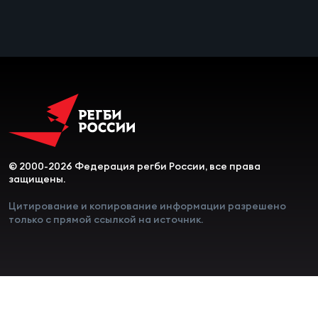
Чем
сне
Чем
сне
Кубо
Муж
© 2000-2026 Федерация регби России, все права
защищены.
Кубо
Цитирование и копирование информации разрешено
только с прямой ссылкой на источник.
Жен