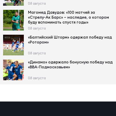
Фин
08 августа
Цен
Магомед Давудов: «100 матчей за
«Стрелу-Ак Барс» – наследие, о котором
Фин
буду вспоминать спустя годы»
08 августа
Дет
«Балтийский Шторм» одержал победу над
«Ротором»
ЖЕНС
Сту
08 августа
Чем
«Динамо» одержало бонусную победу над
«ВВА-Подмосковьем»
Рег
стр
08 августа
Чем
Все
Кубо
Суд