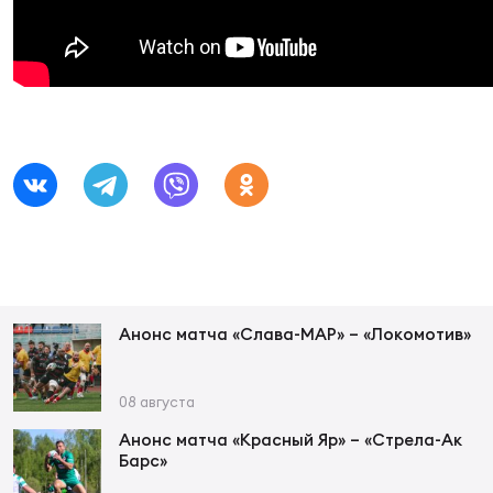
Суп
Поп
Сбо
ОТПРАВИТЬ
Регионы
Выс
Пра
Рус
Сборные
Лиг
Нац
Антидопинг
ЖЕНС
Чем
Кон
Магазин
Сбо
ком
Кубо
Анонс матча «Слава-МАР» – «Локомотив»
Контакты
Сбо
РЕГБИ
08 августа
Высш
Анонс матча «Красный Яр» – «Стрела-Ак
Барс»
Ист