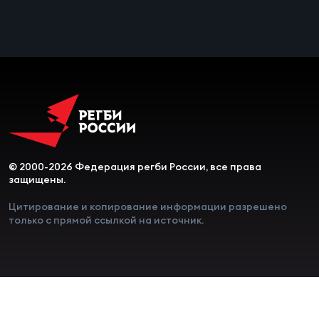
Чем
сне
Чем
сне
Кубо
Муж
© 2000-2026 Федерация регби России, все права
защищены.
Кубо
Цитирование и копирование информации разрешено
только с прямой ссылкой на источник.
Жен