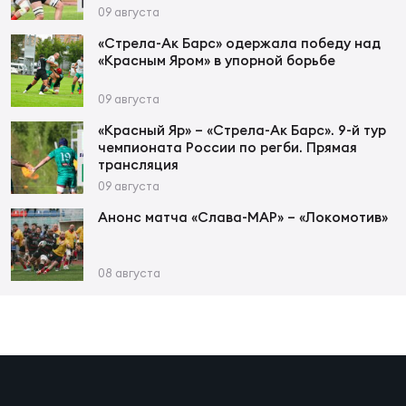
Фин
09 августа
Цен
«Стрела-Ак Барс» одержала победу над
«Красным Яром» в упорной борьбе
Фин
09 августа
Дет
«Красный Яр» – «Стрела-Ак Барс». 9-й тур
чемпионата России по регби. Прямая
ЖЕНС
трансляция
Сту
09 августа
Чем
Анонс матча «Слава-МАР» – «Локомотив»
Рег
стр
08 августа
Чем
Все
Кубо
Суд