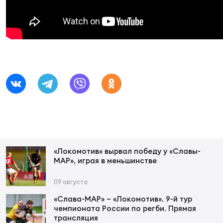
Суп
Поп
Сбо
ОТПРАВИТЬ
Регионы
Выс
Пра
Рус
Сборные
Лиг
Нац
Антидопинг
ЖЕНС
Чем
Кон
Магазин
Сбо
ком
Кубо
«Локомотив» вырвал победу у «Славы-
Контакты
МАР», играя в меньшинстве
Сбо
РЕГБИ
09 августа
Высш
«Слава-МАР» – «Локомотив». 9-й тур
чемпионата России по регби. Прямая
Ист
трансляция