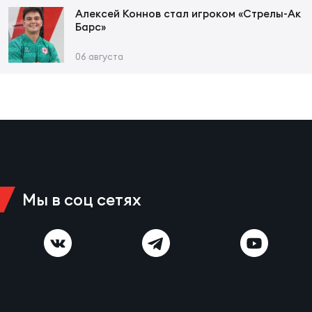
Фед
Алексей Коннов стал игроком «Стрелы-Ак
регб
Барс»
Экс
06 августа
Пер
Фон
Перв
ПРОГ
Перв
Мы в соц сетях
Ака
Все
по р
Нов
ЮНОШ
Зай