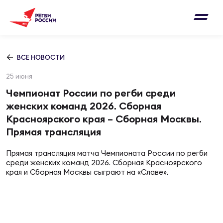
Письмо на region@rugby.ru
Подписка на новости от Федерации регби
Добавление матчей в календарь
России
Выберите категорию совернований
ВСЕ НОВОСТИ
Новости
25 июня
Мужские
МУЖС
ВИДЕ
УПРА
МУЖС
Чемпионат России по регби среди
Матчи
женских команд 2026. Сборная
Женские
Красноярского края – Сборная Москвы.
Согласен на обработку персональных
Чем
Цел
Сбо
Прямая трансляция
данных
Турниры
ФОТО
Прямая трансляция матча Чемпионата России по регби
Куб
Стр
Сбо
среди женских команд 2026. Сборная Красноярского
ОТПРАВИТЬ
Медиа
края и Сборная Москвы сыграют на «Славе».
ЖУРНА
Спа
Выс
Сбо
Согласен на обработку персональных
Федерация
данных