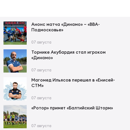
Фин
Цен
Фин
Анонс матча «Динамо» – «ВВА-
Подмосковье»
Дет
07 августа
ЖЕНС
Торнике Акубардия стал игроком
Сту
«Динамо»
Чем
07 августа
Рег
Магомед Ильясов перешел в «Енисей-
стр
СТМ»
Чем
07 августа
Все
«Ротор» примет «Балтийский Шторм»
Кубо
Суд
07 августа